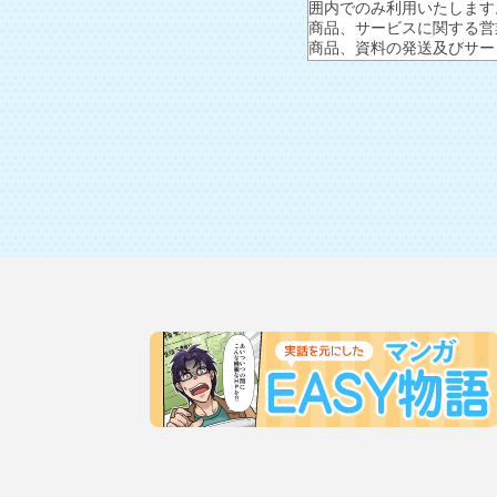
囲内でのみ利用いたします
商品、サービスに関する営
商品、資料の発送及びサー
商品、サービスについての
寄せられた質問に対する回
商品、サービスの品質向上
2.個人情報の第三者提供に
ユーザビリティは以下のい
ご本人様の同意がある場合
法令に基づく場合
「人の生命、身体又は財産
公衆衛生の向上又は児童の
国の機関もしくは地方公共
であって、ご本人様の同意
業務を円滑に遂行するため
3.個人情報取扱いの委託に
より良いサービスを提供す
っていると認められる水準
個人情報の漏洩などが無い
4.個人情報の開示の請求に
お客様はユーザビリティに
または消去、第三者への提
させていただいたうえで、
まで申し出てください。