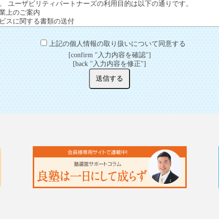
。 ユーザビリティパートナーズの利用目的は以下の通りです。
業上のご案内
ビスに関する書類の送付
サポート及びアフターサービス
答
上記の個人情報の取り扱いについて同意する
及び改善
[confirm "入力内容を確認"]
ついて
[back "入力内容を修正"]
ずれかの場合を除いて、お客様の個人情報を第三者に提供することはご
の保護のために必要がある場合であって、ご本人様の同意を得ることが
健全な育成の推進のために特に必要がある場合であって、ご本人様の同
団体又はその委託を受けた者が法令の定める事務を遂行することに対し
を得ることによって当該事務の遂行に支障を及ぼすおそれがある場合
、利用目的の達成に必要な範囲内で個人情報の取扱いの全部又は一部を
ついて
るために個人情報の取扱いを外部に委託することがありますが、委託先
の委託先を選定し、委託先においても個人情報の管理・秘密保持・再提
様、適切な管理を実施させています。
ついて
対してご自身の個人情報の開示等（利用目的の通知、開示、内容の訂正
供の停止）に関して、当社問合わせ窓口に申し出ることができます。そ
合理的な期間内に対応いたします。 開示等の申し出の詳細につきまし